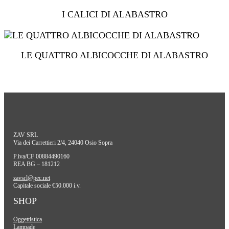
I CALICI DI ALABASTRO
LE QUATTRO ALBICOCCHE DI ALABASTRO
ZAV SRL
Via dei Carrettieri 2/4, 24040 Osio Sopra
P.iva/CF 00884490160
REA BG – 181212
zavsrl@pec.net
Capitale sociale €50.000 i.v.
SHOP
Oggettistica
Lampade